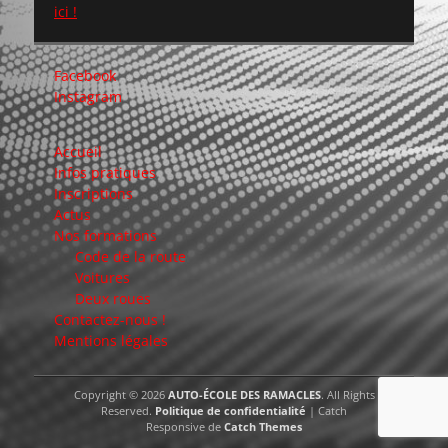
ici !
Facebook
Instagram
Accueil
Infos pratiques
Inscriptions
Actus
Nos formations
Code de la route
Voitures
Deux roues
Contactez-nous !
Mentions légales
Copyright © 2026
AUTO-ÉCOLE DES RAMACLES
. All Rights
Reserved.
Politique de confidentialité
| Catch
Responsive de
Catch Themes