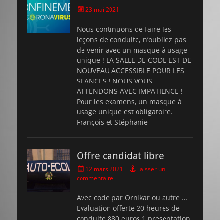
et
et
Posted
23 mai 2021
Boris
Boris
on
Nous continuons de faire les
leçons de conduite, n’oubliez pas
de venir avec un masque à usage
unique ! LA SALLE DE CODE EST DE
NOUVEAU ACCESSIBLE POUR LES
SEANCES ! NOUS VOUS
ATTENDONS AVEC IMPATIENCE !
Pour les examens, un masque à
usage unique est obligatoire.
François et Stéphanie
Offre candidat libre
Posted
12 mars 2021
Laisser un
on
commentaire
Avec code par Ornikar ou autre …
Evaluation offerte 20 heures de
conduite 880 euros 1 presentation