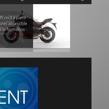
5 cm3 à partir
ures accessible
 la formation :