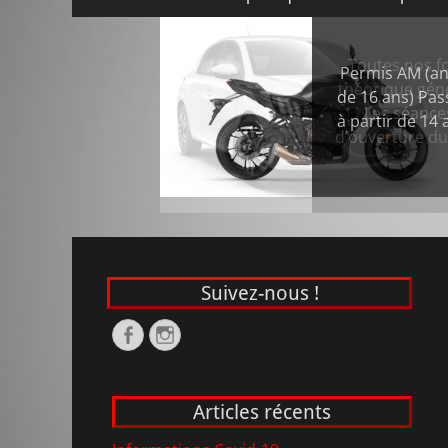
au
principal
contenu
Posté
Permis AM (an
le
de 16 ans) Pas
de
à partir de 14
François
et
Boris
Suivez-nous !
Facebook
Instagram
Articles récents