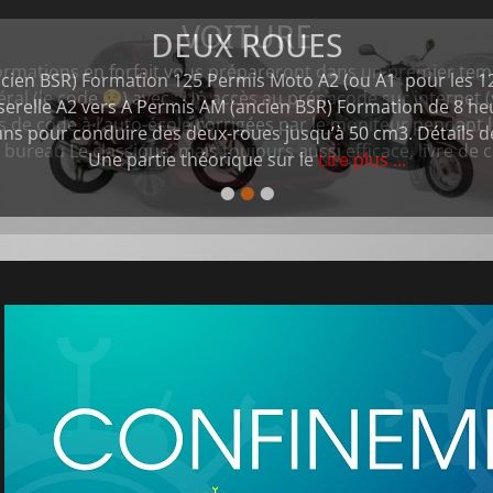
DEUX ROUES
cien BSR) Formation 125 Permis Moto A2 (ou A1 pour les 12
serelle A2 vers A Permis AM (ancien BSR) Formation de 8 he
 ans pour conduire des deux-roues jusqu’à 50 cm3. Détails de
Une partie théorique sur le
Lire plus ...
•
•
•